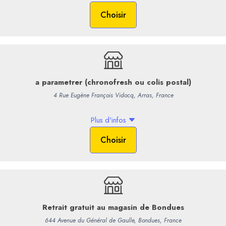
49,00 €
/ Bouteil
40,83 € HT
-
+
Commentaires
Infos supp.