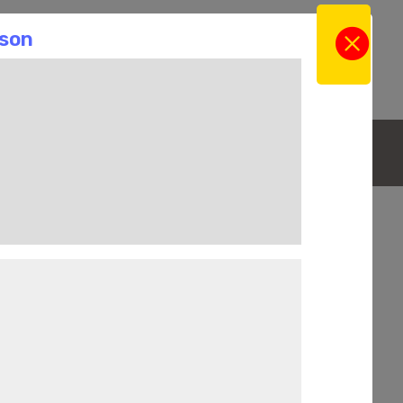
gne
Actus
Contact
a Boutique en ligne
La Cave
La sélection du Moment
303
s, Single malt Anglais, Single Malt Irlandais de
Bourbon américain