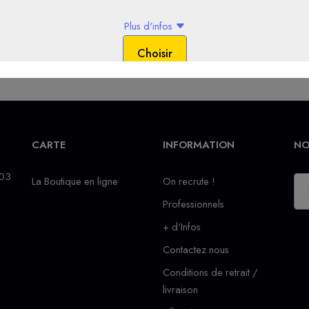
CARTE
INFORMATION
NO
 03
La Boutique en ligne
On recrute !
Professionnels
+ d'Infos
Contactez nous
Conditions de retrait /
livraison