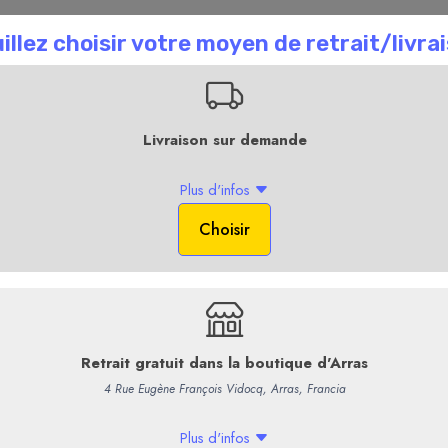
n recrute !
Professionnels
+ d'Infos
La Boutique en li
Accueil
L
Whisky Squadron 
Blend
Assemblage single Malt Ecossai
Grain, Single Malt Français, 
Blended and Bottled in France