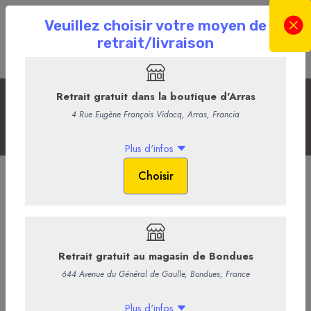
La sélection du Moment
Accueil
La Boutique en ligne
La Cave
La sélection du Moment
Whisky Meikle Toir 5 yars
GlenAllachie 12 Ans
est un whisky
phare de la nouvelle gamme
de GlenAllachie. Ce
single malt écossais a vieilli d
ans un mélange
de fûts de chêne vierge, de xérès oloroso et de xérès Pedro
Ximénez. Ce whisky délivre de douces saveurs de miel, d'amande,
de banane et de caramel au beurre.
Le GlenAllachie 12 ans est