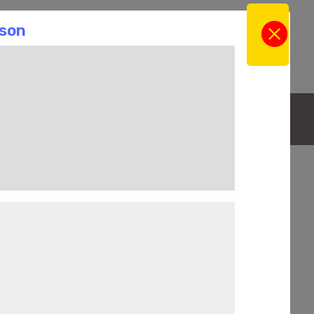
gne
Actus
Contact
a Boutique en ligne
La Cave
La sélection du Moment
n Blanc- Patrimonio
ct – Séparation Jus de goutte/Jus de presse
° pendant 24 heures.
 régulée entre 14 et 18°C pendant 15 à 20 jours.
souhaitée. Élevage sur lies fines en cuve inox.