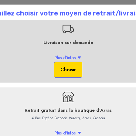
n recrute !
Professionnels
+ d'Infos
La Boutique en li
Accueil
L
Clos Teddi Traditio
100% Vermentinu
Vinification
: Pressurage dire
Débourbage statique à froid 8
Fermentation alcoolique thermo
Fermentation malo lactique non 