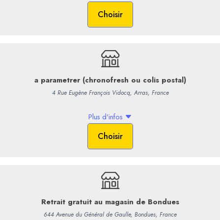
Profil sensoriel
: Couleur lim
de fruits exotiques et d’amande
Une belle longueur en bouche, f
Bien équilibré, une finale très 
19,90 €
/ Bouteil
16,58 € HT
-
+
Commentaires