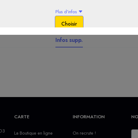
Infos supp.
CARTE
INFORMATION
NO
 03
La Boutique en ligne
On recrute !