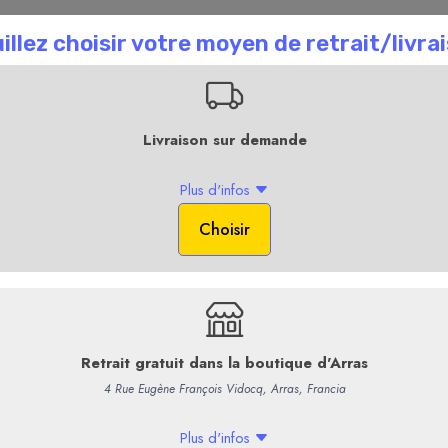
n recrute !
Professionnels
+ d'Infos
La Boutique en li
Accueil
L
Clos Teddi Traditi
100% Niellucciu
Profil sensoriel
: Vin d’un be
laisse une sensation agréable d
Attaque souple, ce vin délié 
d’élaboration.