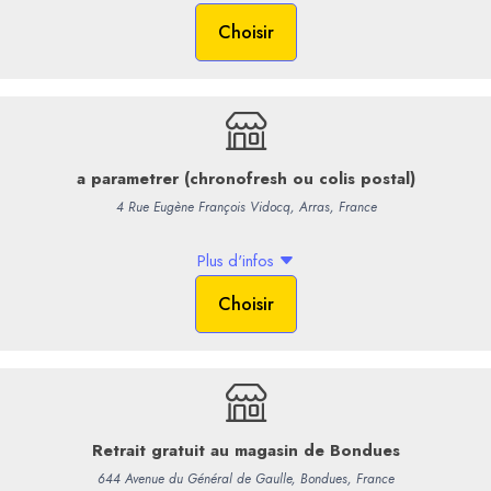
19,90 €
/ Bouteil
16,58 € HT
-
+
Commentaires