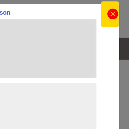
gne
Actus
Contact
a Boutique en ligne
La Cave
La sélection du Moment
on Rouge - Patrimonio
au rouge rubis, son intensité de notes de fruits rouges
e sucrosité.
et soyeux permet d’être consommé dès son année