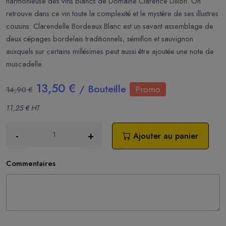
harmonieuse des vins blancs de Domaine Clarence Dillon. On
retrouve dans ce vin toute la complexité et le mystère de ses illustres
cousins. Clarendelle Bordeaux Blanc est un savant assemblage de
deux cépages bordelais traditionnels, sémillon et sauvignon
auxquels sur certains millésimes peut aussi être ajoutée une note de
muscadelle.
13,50 €
/ Bouteille
Promo
14,90 €
11,25 € HT
-
+
Ajouter au panier
Commentaires