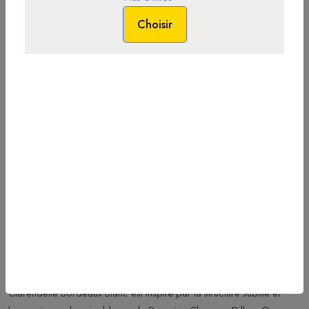
Clarendelle Blanc
Clarendelle Bordeaux Blanc est inspiré par la structure subtile et