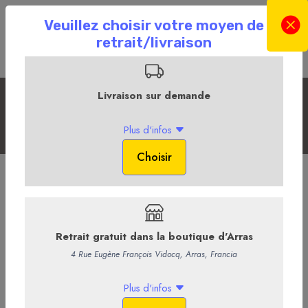
La sélection du Moment
Accueil
La Boutique en ligne
La Cave
La sélection du Moment
Château de Pibarnon 2022
Millesime 2022
Le Rouge du Château vous entraine immédiatement dans la
profondeur réglissée, végétale noble qu’offre le Mourvèdre dans sa
jeunesse. Le palais est séveux, frais, long, avec une belle finale
saline sur des tannins fins et rafraîchissants. Une année en bouteilles