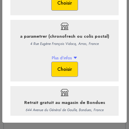
lui a fait le plus grand bien, et il est prêt à s’ouvrir et a s’allonger
avec le printemps qui pointe son nez.
Le palais est séveux, frais, long, avec une belle finale
saline sur des tannins fins et rafraîchissants.
90 % mourvèdre - 10 % grenache
42,00 €
/ Bouteille
35,00 € HT
-
+
Ajouter au panier
Commentaires