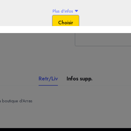
-
+
Commentaires
Retr/Liv
Infos supp.
la boutique d'Arras