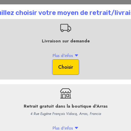
n recrute !
Professionnels
+ d'Infos
La Boutique en li
Accuei
Champagne Gimonet
Champagne L'origine
Un champagne tout en finesse 
des bulles extra fines.
La bonne réputation de ce
bla
la capacité du domaine -
sis a