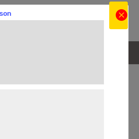
gne
Actus
Contact
l
La Boutique en ligne
La Cave
Les Champagnes
 Gonnet - L'origine
sur des notes d'agrumes avec une belle tension et
nc de blancs
(le 100% chardonnay donc) vient de
u Mesnil-sur-Oger-
à prendre soin des raisins qui