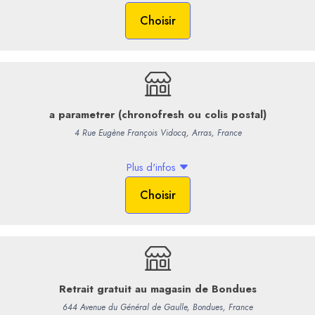
composent
L'Origine
. Les v
est fractionné. Le tout est viei
bouche s’harmonise parfaitemen
sucre/litre (dosage minimum po
équilibre de ce
grand cru
mar
briochées et florales. Sa longu
les fruits à noyau.
29,90 €
/ Bouteil
24,92 € HT
Options
Sac cadeau 2 b
Sac cadeau 1 b