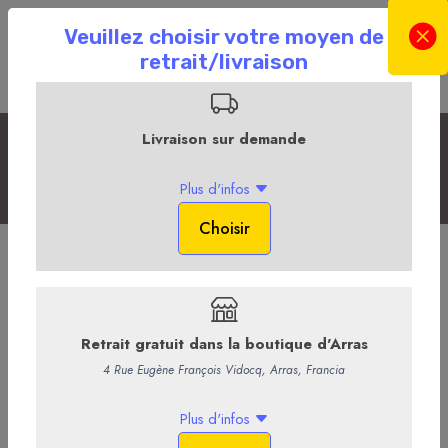
Les Champagnes
Accueil
La Boutique en ligne
La Cave
Les Champagnes
Champagne Spécial Cuvée brut -
Bollinger
54,00 €
/ Bouteille
45,00 € HT