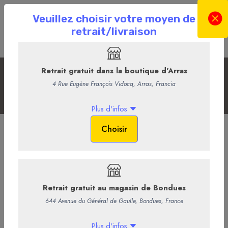
Les Champagnes
Accueil
La Boutique en ligne
La Cave
Les Champagnes
Champagne blanc de blanc demie -
Ruinart
Ruinart Blanc de Blancs, c’est l’emblème du goût Ruinart. Le juste
équilibre entre fraîcheur et rondeur d’un joli jaune pâle aux reflets
verts. On y retrouve des senteurs de fruits frais, d’épices, des
agrumes, de la poire, du gingembre, de la baie rose.