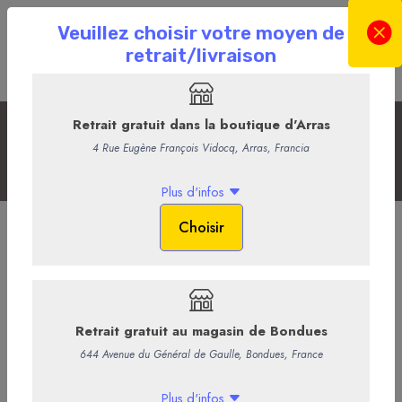
Les Champagnes
Accueil
La Boutique en ligne
La Cave
Les Champagnes
Champagne Lallier Serie R.020
Réflexion R.020 est issue principalement de la récolte de 2020, qui
représente 81% de son assemblage. Pour la première fois depuis la
création de Réflexion, le Chardonnay domine l’assemblage à 51%.
Les raisins proviennent de plus de 50 crus de la Côte des Blancs,
de la Côte de Sézanne et de Montgueux pour le Chardonnay, de la