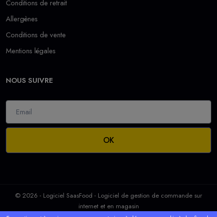
Conditions de retrait
Allergènes
Conditions de vente
Mentions légales
NOUS SUIVRE
OK
© 2026 - Logiciel
SaasFood - Logiciel de gestion de commande sur
internet et en magasin
La vente d’alcool est strictement interdite aux mineurs. L’abus d’alcool est