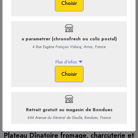
1221
Plateau Dînatoire fromage, charcuterie et