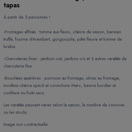
tapas
À partir de 3 personnes !
-Fromages affinés : tomme aux fleurs, chèvre de saison, barisien
truffé, fourme d'Arembert, gorgonzola, pâte fleurie et tomme de
brebis.
-Charcuteries fines : jambon cuit, jambon cru et 3 autres variétés de
charcuterie fine.
-Bouchées apéritives : poivrons au fromage, olives au fromage,
involtinis chèvre speck et cornichons Marc, beurre bordier et
confiture ou fruits secs.
Les variétés peuvent varier selon la saison, le nombre de convives
ou les stocks.
Image non contractuelle