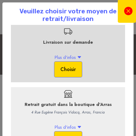
Apéritif ou dînatoire
Accueil
La Boutique en ligne
Plateaux et pièces montées
Les Plateaux
Apéritif ou dînatoire