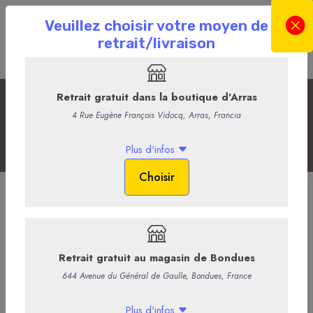
Apéritif ou dînatoire
Accueil
La Boutique en ligne
Plateaux et pièces montées
Les Plateaux
Apéritif ou dînatoire