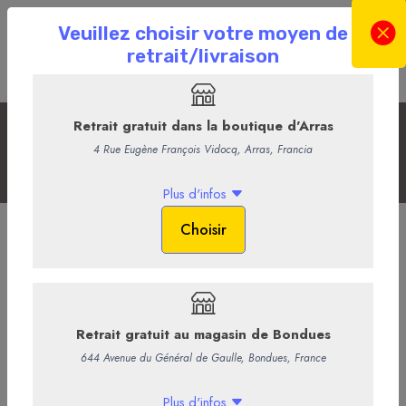
Les bières et cidres
Accueil
La Boutique en ligne
La Cave
Les bières et cidres
Biere Arras in Chicoree
6,90 €
/ Bouteille
5,75 € HT
-
+
Ajouter au panier