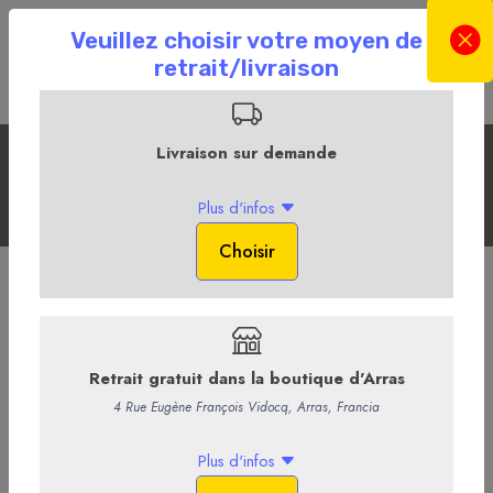
Les bières et cidres
Accueil
La Boutique en ligne
La Cave
Les bières et cidres
Bière Voyage Voyage - Tandem
Voyage-Voyage, une bière blanche à 5% d’alcool et aux arômes
d’agrumes apportés par le houblon citra.
Une belle robe trouble avec une légère amertume !
6,10 €
/ Bouteille