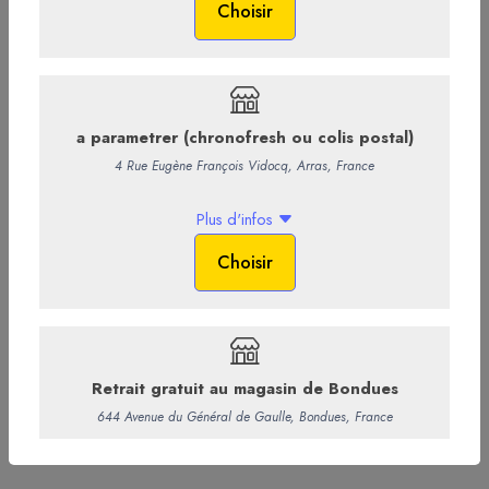
5,08 € HT
-
+
Ajouter au panier
Commentaires
Infos supp.
Bouteille 75cl- 5%VOL