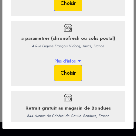
4,5% d'alcool
6,60 €
/ Bouteille
5,50 € HT
-
+
Ajouter au panier
Commentaires