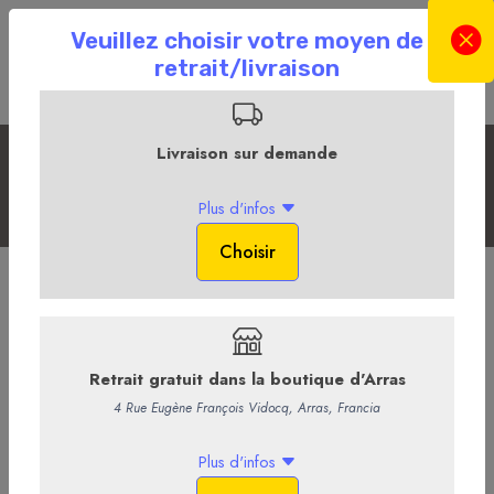
Les bières et cidres
Accueil
La Boutique en ligne
La Cave
Les bières et cidres
Biere Ecu d'Arras - Brasserie paysanne de
l'artois
Blonde aromatique de fermentation haute. L'infusion à froid
duhoublon préserve ses délicats arômes floraux Elle titre