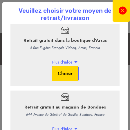
Les bières et cidres
Accueil
La Boutique en ligne
La Cave
Les bières et cidres
Biere printemps - PVL
Vous savez que pour vous, on ferait l’impossible. Tenez, pour notre
bière de printemps, cette année encore, on a mis la fraîcheur en
bouteille. Oui, rien que ça ! Grâce à une rigoureuse sélection de
houblons aux notes d’agrumes, de baies fruitées et aux accents
tropicaux, nous avons créé l’IPA parfaite, à la fois légère et