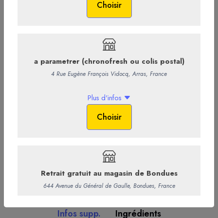
l’apprécierez toujours bien fraiche ! ACCORDS BIÈRES & METS :
Résonnance : Tarte Tatin, Complémentarité : Welsh complet,
Contraste : Plateau de fruits de mer
3,40 €
/ Bouteille
2,83 € HT
-
+
Ajouter au panier
Commentaires
Infos supp.
Ingrédients