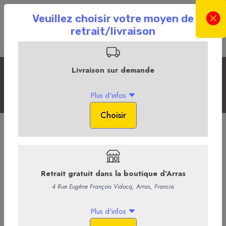
Les bières et cidres
Accueil
La Boutique en ligne
La Cave
Les bières et cidres
Biere blonde - PVL petite
Comme son nom l’indique, cette jolie blonde dorée est brassée
dans le Pays de Pévèle, au cœur même de la Brasserie du Pavé. Sa
combinaison unique de 3 malts et de 3 houblons et sa
refermentation en bouteille lui confèrent une rondeur et des flaveurs
inimitables. Que vous soyez du Nord, du Sud ou d’ailleurs, vous