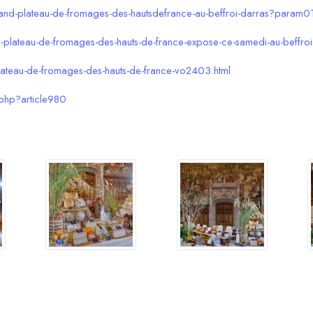
us-grand-plateau-de-fromages-des-hautsdefrance-au-beffroi-darras
and-plateau-de-fromages-des-hauts-de-france-expose-ce-samedi-au-beffr
ateau-de-fromages-des-hauts-de-france-vo2403.html
p.php?article980