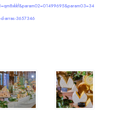
?param01=qm8xkkf&param02=01499695&param03=34
oi-d-arras-3657346