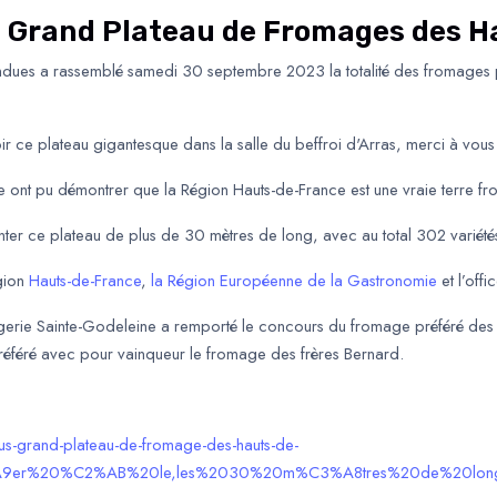
lus Grand Plateau de Fromages des
 Bondues a rassemblé samedi 30 septembre 2023 la totalité des fromages
ir ce plateau gigantesque dans la salle du beffroi d'Arras, merci à vous
ie ont pu démontrer que la Région Hauts-de-France est une vraie terre f
monter ce plateau de plus de 30 mètres de long, avec au total 302 variét
égion
Hauts-de-France
,
la Région Européenne de la Gastronomie
et l’off
gerie Sainte-Godeleine a remporté le concours du fromage préféré des 
éféré avec pour vainqueur le fromage des frères Bernard.
us-grand-plateau-de-fromage-des-hauts-de-
3%A9er%20%C2%AB%20le,les%2030%20m%C3%A8tres%20de%20lon