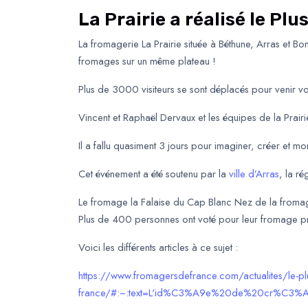
La Prairie a réalisé le P
La fromagerie La Prairie située à Béthune, Arras et
fromages sur un même plateau !
Plus de 3000 visiteurs se sont déplacés pour venir vo
Vincent et Raphaël Dervaux et les équipes de la Prair
Il a fallu quasiment 3 jours pour imaginer, créer et 
Cet événement a été soutenu par la
ville d’Arras
, la r
Le fromage la Falaise du Cap Blanc Nez de la froma
Plus de 400 personnes ont voté pour leur fromage pr
Voici les différents articles à ce sujet :
https://www.fromagersdefrance.com/actualites/le-pl
france/#:~:text=L'id%C3%A9e%20de%20cr%C