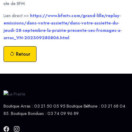
site de BFM.
Lien direct >>
https://www.bfmtv.com/grand-lille/replay-
emissions/dans-votre-assiette/dans-votre-assiette-du-
jeudi-28-septembre-la-prairie-presente-ses-fromages-a-
arras_VN-202309280806.html
Retour
Boutique Arras : 03 21 50 05 95 Boutique Béthune : 03 21 68 04
85. Boutique Bondues : 03 74 09 96 89