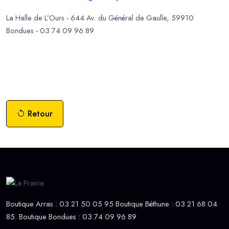
La Halle de L’Ours - 644 Av. du Général de Gaulle, 59910
Bondues - 03 74 09 96 89
Plateau de fromages à Lille
Fromagerie à Lille
Lille fromages
Spécialités fromagères
lilloises
Meilleure fromagerie de Lille
Boutique de fromages à Lille
Retour
Boutique Arras : 03 21 50 05 95 Boutique Béthune : 03 21 68 04
85. Boutique Bondues : 03 74 09 96 89