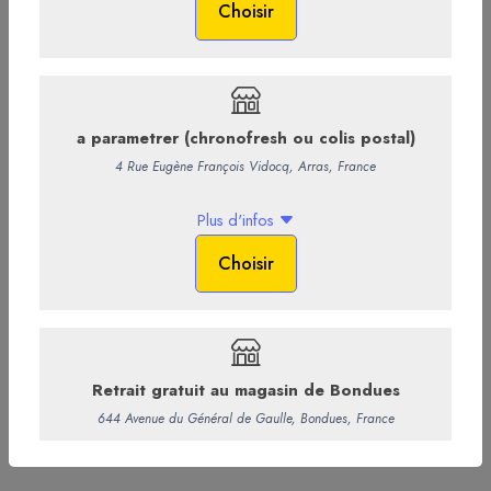
1 BOUTEILLE = PLUS DE 15 COCKTAILS, ET DES
IDÉES
RECETTES INCLUSES
DANS CHAQUE COMMANDE.
VRMH N°1 CONTIENT DU SUCRE.
31,00 €
/ Bouteille
29,38 € HT
-
+
Ajouter au panier
Commentaires