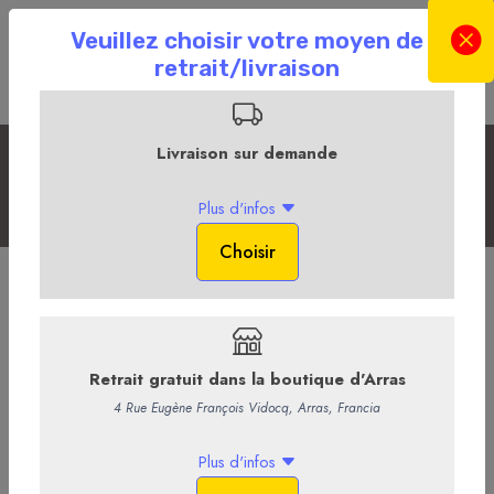
Les Sans Alcool
Accueil
La Boutique en ligne
La Cave
Les Sans Alcool
JNPR - VRMH 1
VRMH N°1 N’EST PAS UN VERMOUTH MAIS IL ASPIRE À EN
RETROUVER LES SAVEURS
NOTAMMENT AVEC SES NOTES
DE RAISIN, REHAUSSÉES D’ÉPICES. IDÉAL POUR REVISITER LES
CLASSIQUES ITALIENS : NEGRONI, MANHATTAN... SANS
ALCOOL.