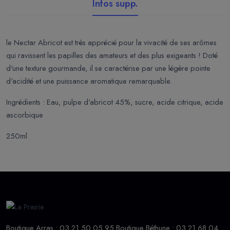
Infos supp.
le Nectar Abricot est très apprécié pour la vivacité de ses arômes
qui ravissent les papilles des amateurs et des plus exigeants ! Doté
d'une texture gourmande, il se caractérise par une légère pointe
d'acidité et une puissance aromatique remarquable.
Ingrédients : Eau, pulpe d’abricot 45%, sucre, acide citrique, acide
ascorbique
250ml
Boutique Arras : 03 21 50 05 95 Boutique Béthune : 03 21 68 04