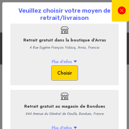
Les Sans Alcool
Accueil
La Boutique en ligne
La Cave
Les Sans Alcool
Tonic - The London Essence
1,90 €
/ Bouteille
1,80 € HT
-
+
Ajouter au panier