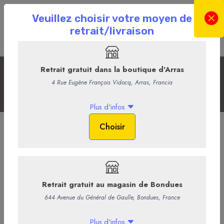
Les Sans Alcool
Accueil
La Boutique en ligne
La Cave
Les Sans Alcool
French Bloom rosé
Avec une complexité équilibrée, le Rosé oscille entre minéralité et
fraicheur pour dévoiler en son cœur un véritable bouquet floral aux
notes vibrantes. Une éclosion majestueuse de pétales de roses
rencontre l’acidité des fruits rouges fraichement cueillis, s’alliant à
des notes de pêche blanche juteuse. Les accents de vin de