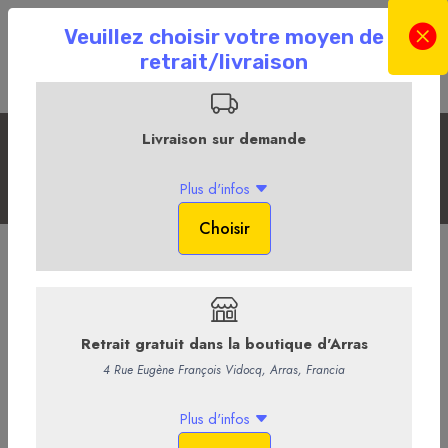
Les Sans Alcool
Accueil
La Boutique en ligne
La Cave
Les Sans Alcool
HYSOPE Ginger Bee
1,95 €
/ Bouteille
1,85 € HT
-
+
Ajouter au panier