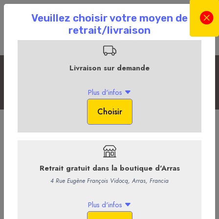
Les Sans Alcool
Accueil
La Boutique en ligne
La Cave
Les Sans Alcool
HYSOPE Ginger Beer grande
4,95 €
/ Bouteille
4,69 € HT
-
+
Ajouter au panier